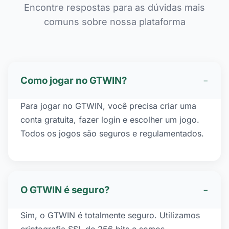
Encontre respostas para as dúvidas mais
comuns sobre nossa plataforma
Como jogar no GTWIN?
−
Para jogar no GTWIN, você precisa criar uma
conta gratuita, fazer login e escolher um jogo.
Todos os jogos são seguros e regulamentados.
O GTWIN é seguro?
−
Sim, o GTWIN é totalmente seguro. Utilizamos