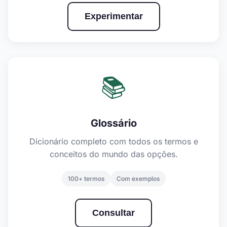
Experimentar
📚
Glossário
Dicionário completo com todos os termos e
conceitos do mundo das opções.
100+ termos
Com exemplos
Consultar