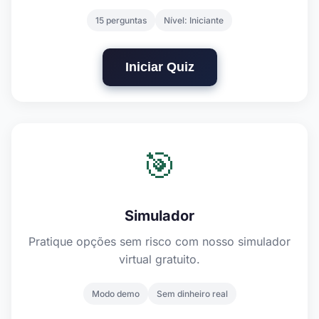
15 perguntas
Nível: Iniciante
Iniciar Quiz
🎯
Simulador
Pratique opções sem risco com nosso simulador
virtual gratuito.
Modo demo
Sem dinheiro real