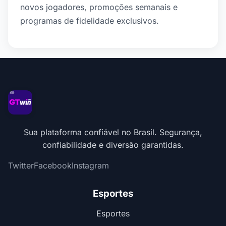
novos jogadores, promoções semanais e
programas de fidelidade exclusivos.
Sua plataforma confiável no Brasil. Segurança,
confiabilidade e diversão garantidas.
Twitter
Facebook
Instagram
Esportes
Esportes